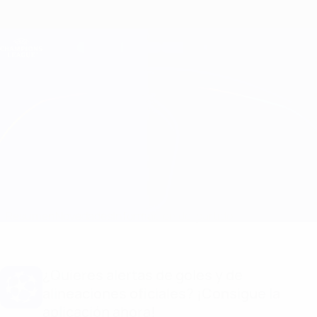
Saltar
al
contenido
Champions League oficial
Consíguela
principal
Resultados en directo y Fantasy
UEFA Champions League
Liverpool vs Barcelona
Resumen
Novedades
Información del partido
¿Quieres alertas de goles y de
alineaciones oficiales? ¡Consigue la
aplicación ahora!