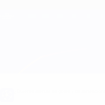
Saltar
al
contenido
Champions League oficial
principal
Resultados en directo y Fantasy
UEFA Champions League
Atalanta vs Real Madrid Información del partido
Resumen
Novedades
Información del partido
¿Quieres alertas de goles y de alineacion