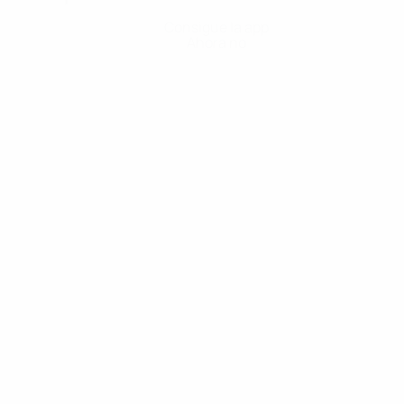
Consigue la app
Ahora no