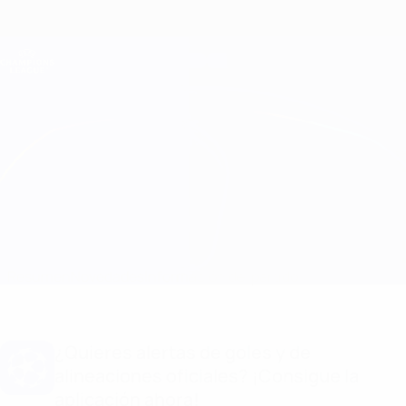
Saltar
al
contenido
Champions League oficial
Consíguela
principal
Resultados en directo y Fantasy
UEFA Champions League
Shakhtyor vs Ludogorets
Resumen
Novedades
Información del partido
¿Quieres alertas de goles y de
alineaciones oficiales? ¡Consigue la
aplicación ahora!