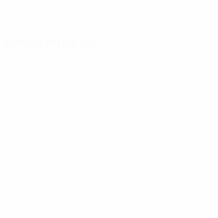
Consigue la app
Ahora no
Eventos del partido