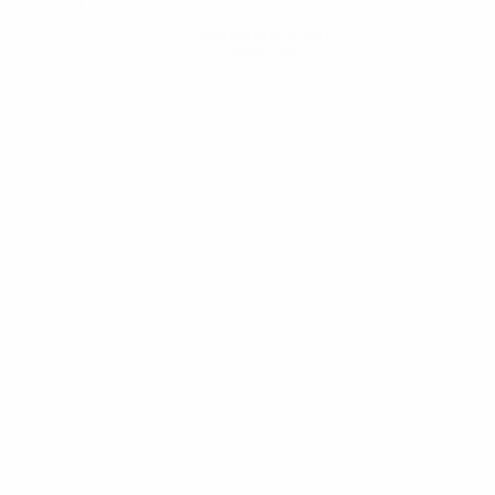
Consigue la app
Ahora no