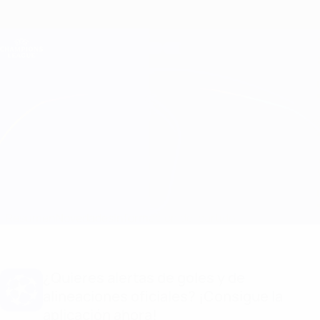
Saltar
al
contenido
Champions League oficial
Consíguela
principal
Resultados en directo y Fantasy
UEFA Champions League
Malmö vs Ludogorets
Resumen
Novedades
Información del partido
¿Quieres alertas de goles y de
alineaciones oficiales? ¡Consigue la
aplicación ahora!