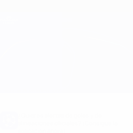
Saltar
al
contenido
Champions League oficial
Consíguela
principal
Resultados en directo y Fantasy
UEFA Champions League
Ludogorets vs Malmö Alineaciones
Resumen
Novedades
Información del partido
¿Quieres alertas de goles y de
alineaciones oficiales? ¡Consigue la
aplicación ahora!