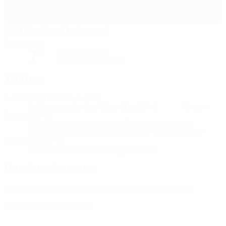
BVB Stadion Dortmund
Dortmund
Noche nublada
7°
El campo está suave
Árbitros
Árbitro
Michael Oliver
ENG
Árbitros asistentes
Stuart Burt
ENG
Simon
Bennett
ENG
Árbitro Asistente de Vídeo
Stuart Attwell
ENG
Asistente del Árbitro Asistente de Vídeo
Tomasz
Kwiatkowski
POL
Cuarto árbitro
Darren England
ENG
Dossiers de prensa
Obtén información detallada y actualizada de cada partido.
Ir a los dossier de prensa