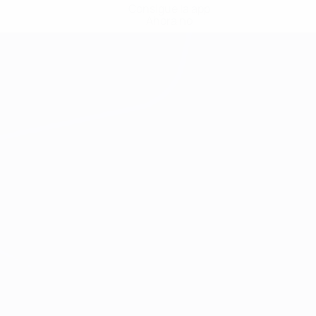
Consigue la app
Ahora no