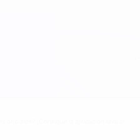
es oficiales? ¡Consigue la aplicación ahora!