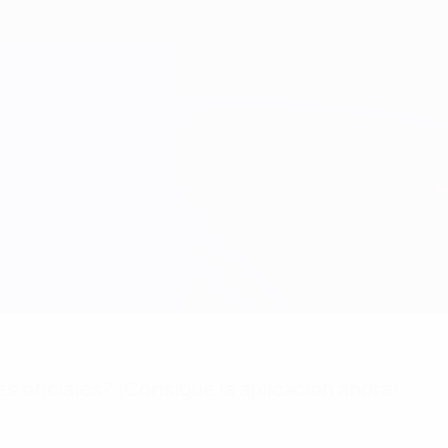
es oficiales? ¡Consigue la aplicación ahora!