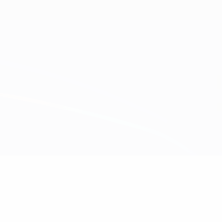
Consíguela