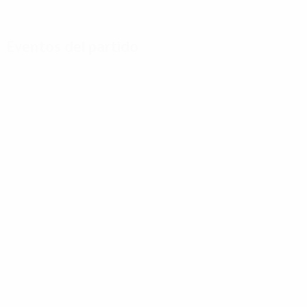
Eventos del partido