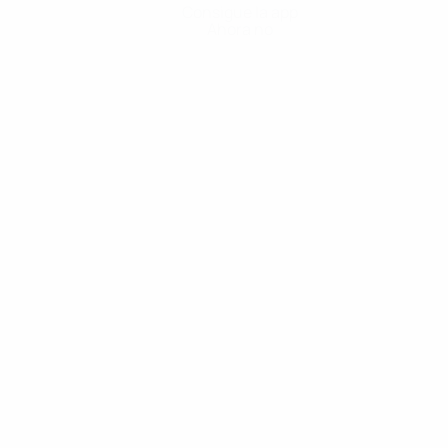
Consigue la app
Ahora no