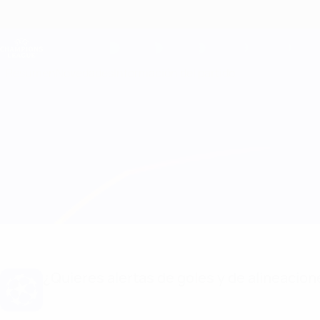
Saltar
al
contenido
Champions League oficial
principal
Resultados en directo y Fantasy
UEFA Champions League
Resumen
Novedades
Información del partido
Leipzig vs Man City Alineaciones
¿Quieres alertas de goles y de alineacion