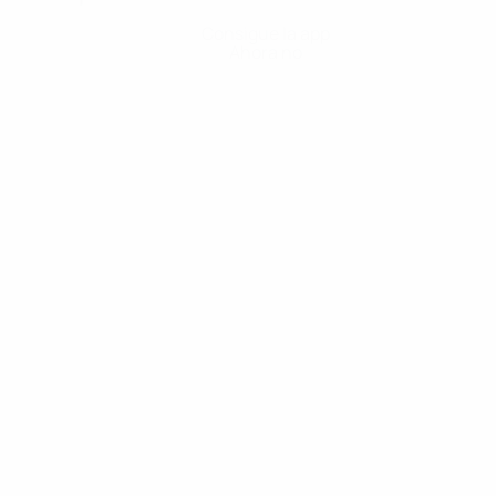
Consigue la app
Ahora no