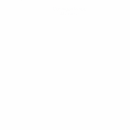
Consigue la app
Ahora no