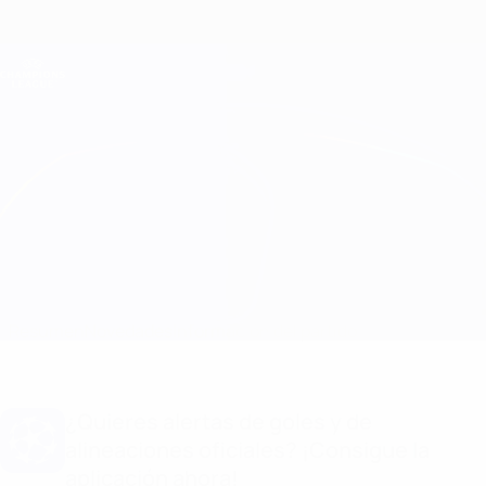
Saltar
al
contenido
Champions League oficial
Consíguela
principal
Resultados en directo y Fantasy
UEFA Champions League
Inter vs Shakhtar
Resumen
Novedades
Información del partido
¿Quieres alertas de goles y de
alineaciones oficiales? ¡Consigue la
aplicación ahora!