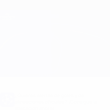
Saltar
al
contenido
Champions League oficial
Consíguela
principal
Resultados en directo y Fantasy
UEFA Champions League
Maccabi Haifa vs Olympiacos
Resumen
Novedades
Información del partido
¿Quieres alertas de goles y de
alineaciones oficiales? ¡Consigue la
aplicación ahora!