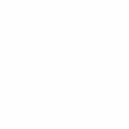
Consigue la app
Ahora no