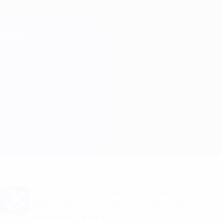
Saltar
al
contenido
Champions League oficial
Consíguela
principal
Resultados en directo y Fantasy
UEFA Champions League
Napoli vs Liverpool
Resumen
Novedades
Información del partido
¿Quieres alertas de goles y de
alineaciones oficiales? ¡Consigue la
aplicación ahora!