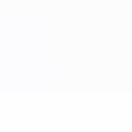
es oficiales? ¡Consigue la aplicación ahora!