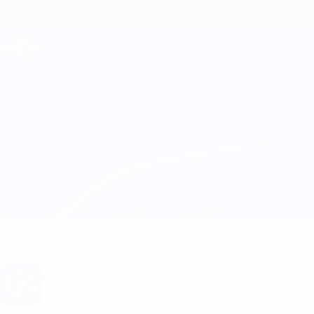
Saltar
al
contenido
Champions League oficial
principal
Resultados en directo y Fantasy
UEFA Champions League
Celtic vs Real Madrid Información del partido
Resumen
Novedades
Información del partido
¿Quieres alertas de goles y de alineacion