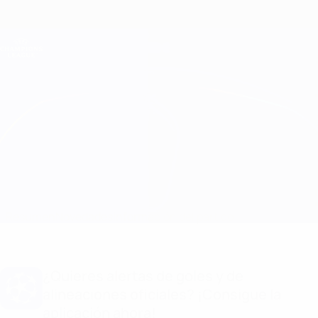
Saltar
al
contenido
Champions League oficial
Consíguela
principal
Resultados en directo y Fantasy
UEFA Champions League
Paris vs Juventus Alineaciones
Resumen
Novedades
Información del partido
¿Quieres alertas de goles y de
alineaciones oficiales? ¡Consigue la
aplicación ahora!