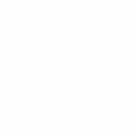
Consigue la app
Ahora no