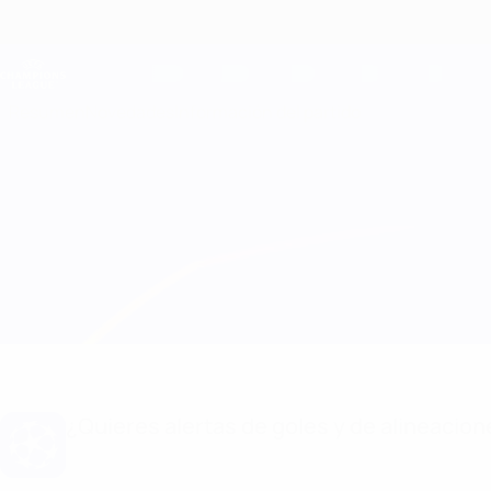
Saltar
al
contenido
Champions League oficial
principal
Resultados en directo y Fantasy
UEFA Champions League
Resumen
Novedades
Información del partido
Porto vs Club Brugge Alineaciones
¿Quieres alertas de goles y de alineacion