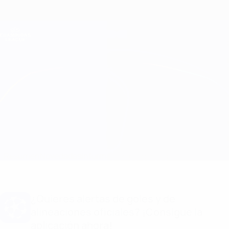
Saltar
al
contenido
Champions League oficial
Consíguela
principal
Resultados en directo y Fantasy
UEFA Champions League
Copenhagen vs Sevilla
Resumen
Novedades
Información del partido
¿Quieres alertas de goles y de
alineaciones oficiales? ¡Consigue la
aplicación ahora!