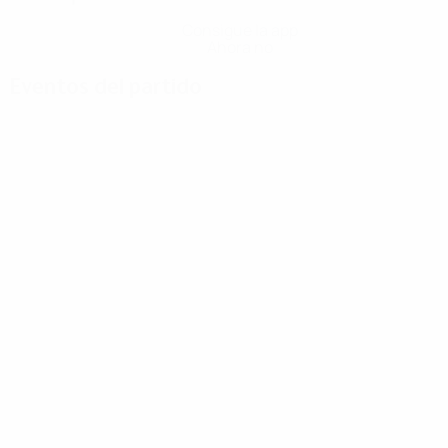
Consigue la app
Ahora no
Eventos del partido