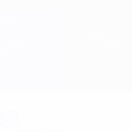
Saltar
al
contenido
Champions League oficial
Consíguela
principal
Resultados en directo y Fantasy
UEFA Champions League
Salzburg vs GNK Dinamo
Resumen
Novedades
Información del partido
¿Quieres alertas de goles y de
alineaciones oficiales? ¡Consigue la
aplicación ahora!