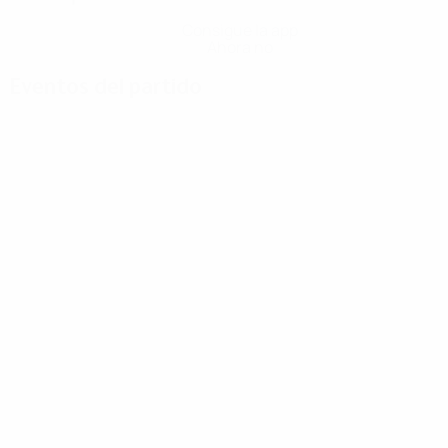
Consigue la app
Ahora no
Eventos del partido