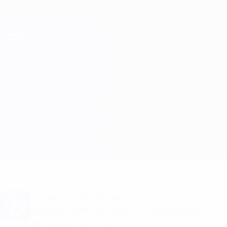
Saltar
al
contenido
Champions League oficial
Consíguela
principal
Resultados en directo y Fantasy
UEFA Champions League
Celtic vs Leipzig
Resumen
Novedades
Información del partido
¿Quieres alertas de goles y de
alineaciones oficiales? ¡Consigue la
aplicación ahora!