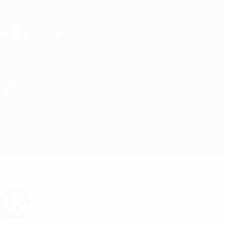
Saltar
al
contenido
Champions League oficial
Consíguela
principal
Resultados en directo y Fantasy
UEFA Champions League
Paris vs Benfica Alineaciones
Resumen
Novedades
Información del partido
¿Quieres alertas de goles y de
alineaciones oficiales? ¡Consigue la
aplicación ahora!