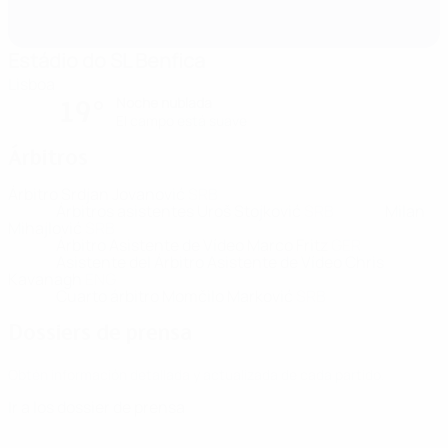
Estádio do SL Benfica
Lisboa
Noche nublada
19°
El campo está suave
Árbitros
Árbitro
Srdjan Jovanović
SRB
Árbitros asistentes
Uroš Stojković
SRB
Milan
Mihajlović
SRB
Árbitro Asistente de Vídeo
Marco Fritz
GER
Asistente del Árbitro Asistente de Vídeo
Chris
Kavanagh
ENG
Cuarto árbitro
Momčilo Marković
SRB
Dossiers de prensa
Obtén información detallada y actualizada de cada partido.
Ir a los dossier de prensa