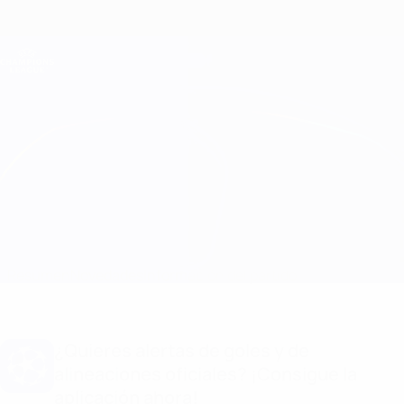
Saltar
al
contenido
Champions League oficial
Consíguela
principal
Resultados en directo y Fantasy
UEFA Champions League
Juventus vs Paris Información del partido
Resumen
Novedades
Información del partido
¿Quieres alertas de goles y de
alineaciones oficiales? ¡Consigue la
aplicación ahora!