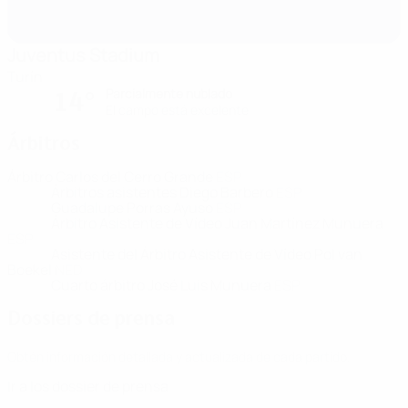
Juventus Stadium
Turín
Parcialmente nublado
14°
El campo está excelente
Árbitros
Árbitro
Carlos del Cerro Grande
ESP
Árbitros asistentes
Diego Barbero
ESP
Guadalupe Porras Ayuso
ESP
Árbitro Asistente de Vídeo
Juan Martínez Munuera
ESP
Asistente del Árbitro Asistente de Vídeo
Pol van
Boekel
NED
Cuarto árbitro
José Luis Munuera
ESP
Dossiers de prensa
Obtén información detallada y actualizada de cada partido.
Ir a los dossier de prensa