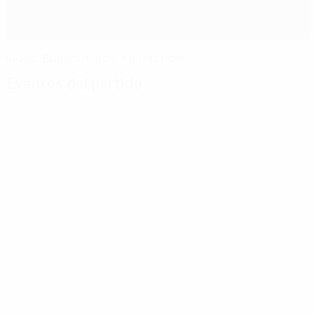
Vídeo: Brahim marca la diferencia
Eventos del partido