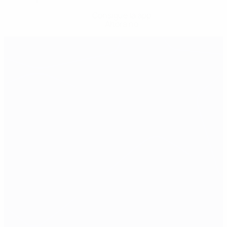
Consigue la app
Ahora no