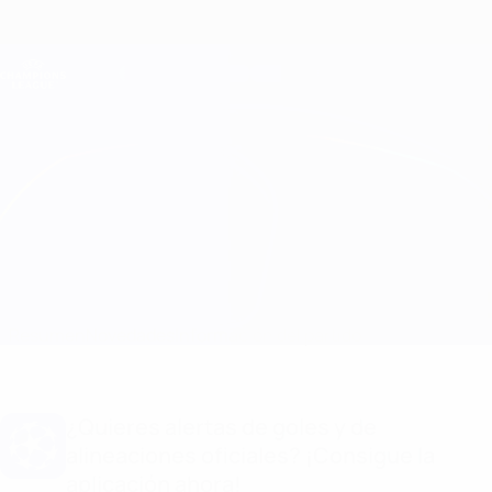
Saltar
al
contenido
Champions League oficial
Consíguela
principal
Resultados en directo y Fantasy
UEFA Champions League
Man City vs Bayern München
Resumen
Novedades
Información del partido
¿Quieres alertas de goles y de
alineaciones oficiales? ¡Consigue la
aplicación ahora!