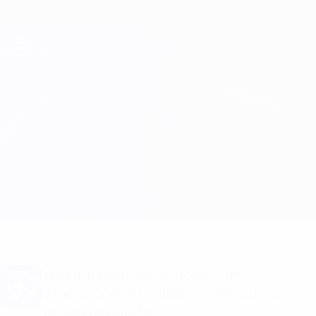
Saltar
al
contenido
Champions League oficial
Consíguela
principal
Resultados en directo y Fantasy
UEFA Champions League
Klaksvík vs Ferencváros
Resumen
Novedades
Información del partido
¿Quieres alertas de goles y de
alineaciones oficiales? ¡Consigue la
aplicación ahora!