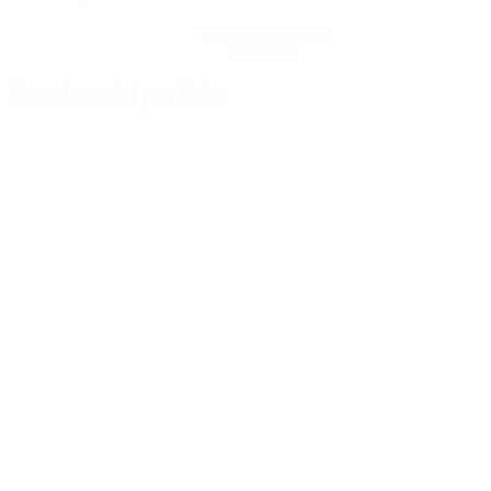
Consigue la app
Ahora no
Eventos del partido