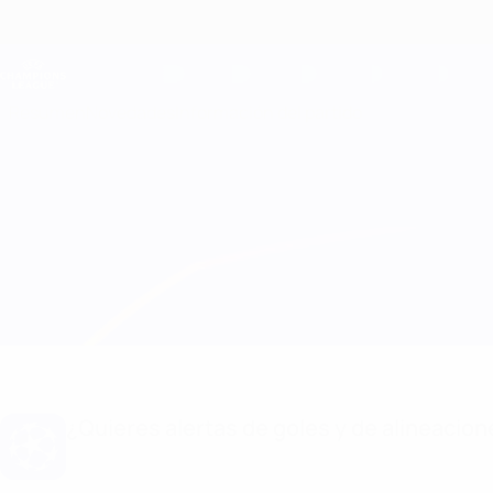
Saltar
al
contenido
Champions League oficial
principal
Resultados en directo y Fantasy
UEFA Champions League
Resumen
Novedades
Información del partido
Olimpija vs Ludogorets Alineaciones
¿Quieres alertas de goles y de alineacion