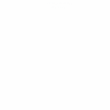
Consigue la app
Ahora no