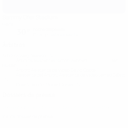
Sammy Ofer Stadium
Haifa
noche despejada
30°
El campo está excelente
Árbitros
Árbitro
Craig Pawson
ENG
Árbitros asistentes
Simon Bennett
ENG
Ian
Hussin
ENG
Árbitro Asistente de Vídeo
David Coote
ENG
Asistente del Árbitro Asistente de Vídeo
Jarred Gillett
ENG
Cuarto árbitro
Robert Jones
ENG
Dossiers de prensa
Obtén información detallada y actualizada de cada partido.
Ir a los dossier de prensa