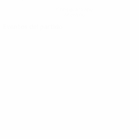
Consigue la app
Ahora no
Eventos del partido