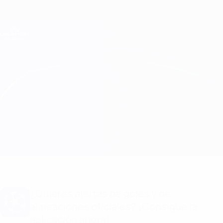
Saltar
al
contenido
Champions League oficial
Consíguela
principal
Resultados en directo y Fantasy
UEFA Champions League
Maccabi Haifa vs Young Boys
Resumen
Novedades
Información del partido
¿Quieres alertas de goles y de
alineaciones oficiales? ¡Consigue la
aplicación ahora!