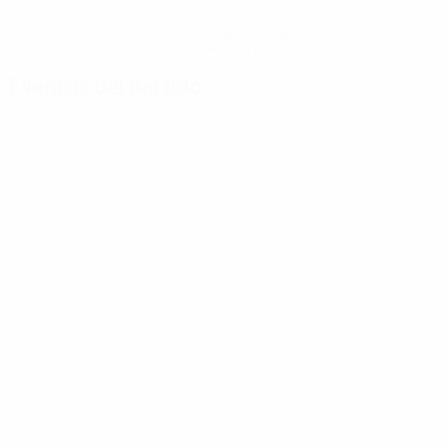
Consigue la app
Ahora no
Eventos del partido