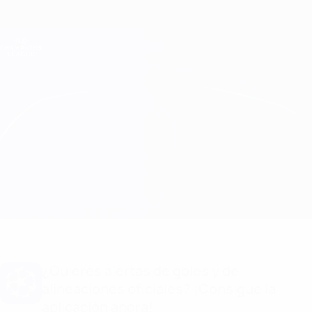
Saltar
al
contenido
Champions League oficial
Consíguela
principal
Resultados en directo y Fantasy
UEFA Champions League
PSV vs Lens
Resumen
Novedades
Información del partido
¿Quieres alertas de goles y de
alineaciones oficiales? ¡Consigue la
aplicación ahora!