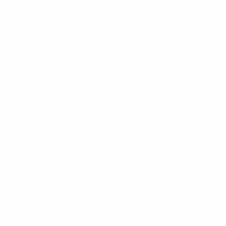
Consigue la app
Ahora no