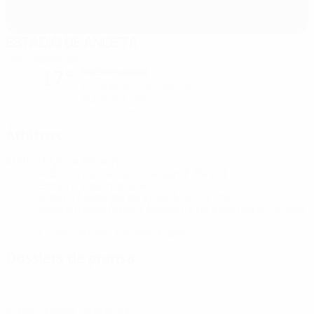
ESTADIO DE ANOETA
San Sebastián
Noche nublada
17°
El campo está excelente
Humedad: 72%
Viento: 9 km/ h
Árbitros
Árbitro
Mykola Balakin
UKR
Árbitros asistentes
Oleksandr Berkut
UKR
Dmytro Zaporozhenko
UKR
Árbitro Asistente de Vídeo
Marco Fritz
GER
Asistente del Árbitro Asistente de Vídeo
Alper Ulusoy
TUR
Cuarto árbitro
Yaroslav Kozyk
UKR
Dossiers de prensa
Obtén información detallada y actualizada de cada partido.
Ir a los dossier de prensa