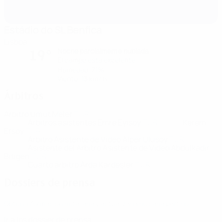
Estádio do SL Benfica
Lisboa
Noche parcialmente nublada
19°
El campo está excelente
Humedad: 71%
Viento: 13 km/ h
Árbitros
Árbitro
Umut Meler
TUR
Árbitros asistentes
Emre Eyisoy
TUR
Kerem
Ersoy
TUR
Árbitro Asistente de Vídeo
Alper Ulusoy
TUR
Asistente del Árbitro Asistente de Vídeo
Abdulkadir
Bitigen
TUR
Cuarto árbitro
Arda Kardeşler
TUR
Dossiers de prensa
Obtén información detallada y actualizada de cada partido.
Ir a los dossier de prensa