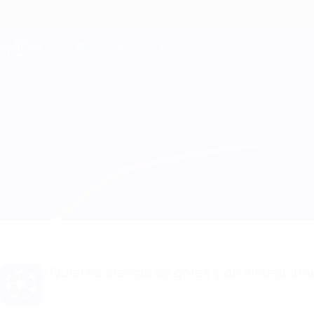
Saltar
al
contenido
Champions League oficial
principal
Resultados en directo y Fantasy
UEFA Champions League
Lazio vs Bayern München
Resumen
Novedades
Información del partido
¿Quieres alertas de goles y de alineacion