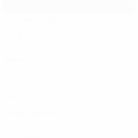
City of Manchester Stadium
Mánchester
Noche parcialmente nublada
6°
El campo está excelente
Humedad: 84%
Viento: 7 km/ h
Árbitros
Árbitro
Espen Eskås
NOR
Árbitros asistentes
Isaak Elias Bashevkin
NOR
Anders Olav Dale
NOR
Árbitro Asistente de Vídeo
Dennis Higler
NED
Asistente del Árbitro Asistente de Vídeo
Rob
Dieperink
NED
Cuarto árbitro
Rohit Saggi
NOR
Dossiers de prensa
Obtén información detallada y actualizada de cada partido.
Ir a los dossier de prensa