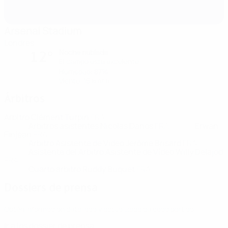
Arsenal Stadium
Londres
Noche nublada
12°
El campo está excelente
Humedad: 87%
Viento: 15 km/ h
Árbitros
Árbitro
Clément Turpin
FRA
Árbitros asistentes
Nicolas Danos
FRA
Erwan
Finjean
FRA
Árbitro Asistente de Vídeo
Jérôme Brisard
FRA
Asistente del Árbitro Asistente de Vídeo
Willy Delajod
FRA
Cuarto árbitro
Ruddy Buquet
FRA
Dossiers de prensa
Obtén información detallada y actualizada de cada partido.
Ir a los dossier de prensa