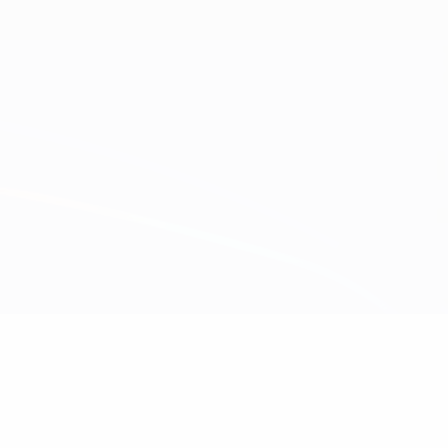
Consíguela