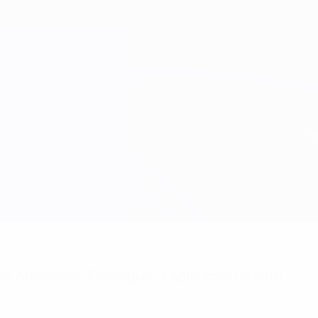
es oficiales? ¡Consigue la aplicación ahora!