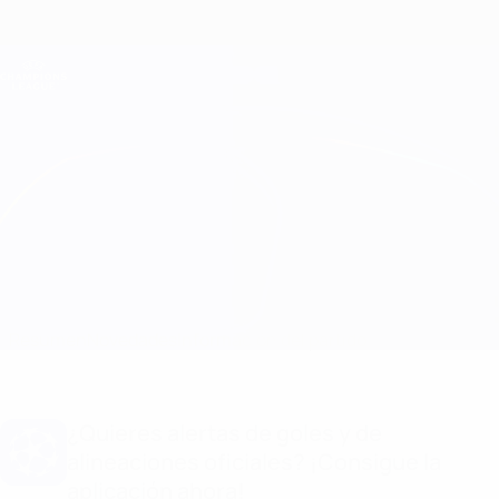
Saltar
al
contenido
Champions League oficial
Consíguela
principal
Resultados en directo y Fantasy
UEFA Champions League
S. Bratislava vs APOEL
Resumen
Novedades
Información del partido
¿Quieres alertas de goles y de
alineaciones oficiales? ¡Consigue la
aplicación ahora!