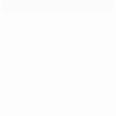
Ludogorets Arena
Razgrad
noche despejada
34°
El campo está excelente
Árbitros
Árbitro
Simone Sozza
ITA
Árbitros asistentes
Giorgio Peretti
ITA
Davide
Imperiale
ITA
Árbitro Asistente de Vídeo
Gianluca Aureliano
ITA
Asistente del Árbitro Asistente de Vídeo
Marco Serra
ITA
Cuarto árbitro
Matteo Marchetti
ITA
Dossiers de prensa
Obtén información detallada y actualizada de cada partido.
Ir a los dossier de prensa