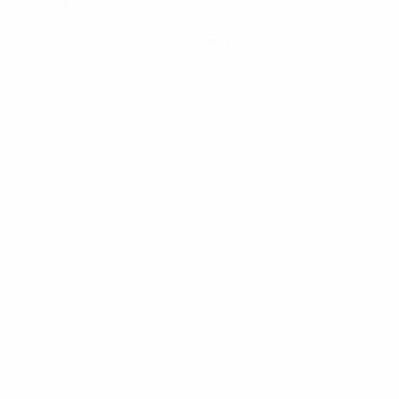
Consigue la app
Ahora no