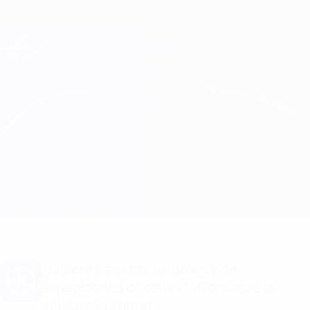
Saltar
al
contenido
Champions League oficial
Consíguela
principal
Resultados en directo y Fantasy
UEFA Champions League
Fenerbahçe vs Lille
Resumen
Novedades
Información del partido
¿Quieres alertas de goles y de
alineaciones oficiales? ¡Consigue la
aplicación ahora!