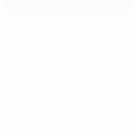
Arsenal Stadium
Londres
Lluvia
14°
El campo está excelente
Humedad: 92%
Viento: 19 km/ h
Árbitros
Árbitro
Slavko Vinčić
SVN
Árbitros asistentes
Tomaž Klančnik
SVN
Andraž Kovačič
SVN
Árbitro Asistente de Vídeo
Nejc Kajtazovic
SVN
Asistente del Árbitro Asistente de Vídeo
Tomasz
Kwiatkowski
POL
Cuarto árbitro
Rade Obrenovič
SVN
Dossiers de prensa
Obtén información detallada y actualizada de cada partido.
Ir a los dossier de prensa