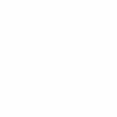
Consigue la app
Ahora no