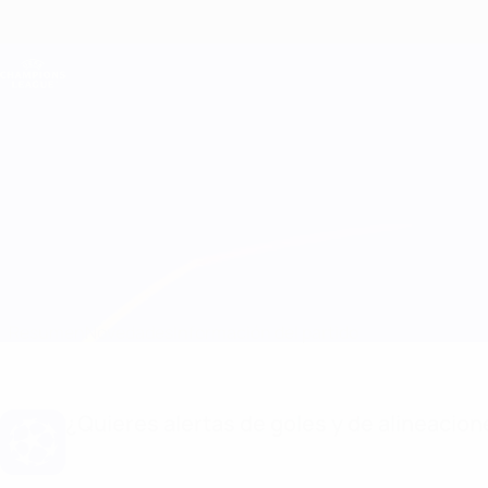
Saltar
al
contenido
Champions League oficial
principal
Resultados en directo y Fantasy
UEFA Champions League
Paris vs PSV Información del partido
Resumen
Novedades
Información del partido
¿Quieres alertas de goles y de alineacion