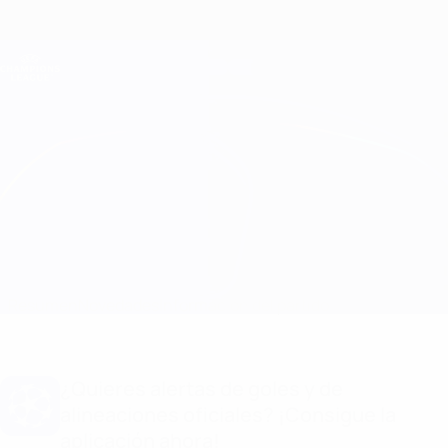
Saltar
al
contenido
Champions League oficial
Consíguela
principal
Resultados en directo y Fantasy
UEFA Champions League
Leipzig vs Aston Villa
Resumen
Novedades
Información del partido
¿Quieres alertas de goles y de
alineaciones oficiales? ¡Consigue la
aplicación ahora!